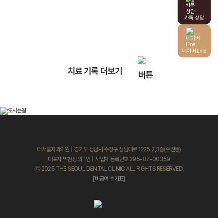
※ 더서울치과의원은 의료법에 따라 의원 명칭을 정확히 표기하며,
모든 의료 정보는 관련 법령을 준수하여 제공합니다.
카톡 상담
- 더서울치과 의원 -
네이버 Line
치료 기록 더보기
더서울치과의원｜경기도 성남시 수정구 성남대로 1225 2,3층(수진동)
대표자 박현성 외 1인｜사업자 등록번호 295-07-00359
ⓒ 2025 THE SEOUL DENTAL CLINIC ALL RIGHTS RESERVED.
[비급여 수가표]