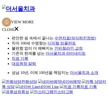
VIEW MORE
CLOSE
편안한 쉼 속에서 끝나는
수면치료(의식하진정법)
치아 100세 수명찾는
디지털 임플란트
불편함 없이 더 예뻐지는
인비절라인 교정
기존의 한계를 넘는
더서울치과 라미네이트
치료 기록
대표원장 칼럼
성남 10년, 이제 100년을 책임지는
더서울치과 소개
전화상담
네이버예약
카
톡 상담
네이버 Line
치료 기록
유튜브
인스타그램