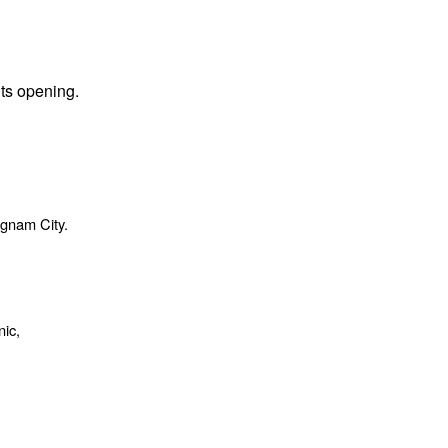
its opening.
ngnam City.
nic,