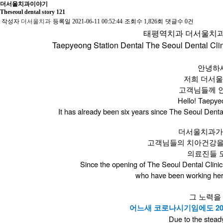
더서울치과이야기
Theseoul dental story 121
작성자
더서울치과
등록일
2021-06-11 00:52:44
조회수
1,826회
댓글수
0건
태평역치과 더서울치과 
Taepyeong Station Dental The Seoul Den
tal Cli
안녕하
저희 더서울
고객님들께 인
Hello! Taepye
It has already been six years since The Seoul Denta
더서울치과가
고객님들의 치아건강을
의료진들 
​Since the opening of The Seoul Dental Clinic
who have been working here 
그 노력을
어느새 코로나시기임에도 202
Due to the stead