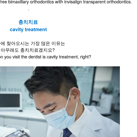
ree bimaxillary orthodontics with invisalign transparent orthodontics.
.
충치치료
​cavity treatmen
t
에 찾아오시는 가장 많은 이유는
아무래도 충치치료겠지요?
 you visit the dentist is cavity treatment, right?