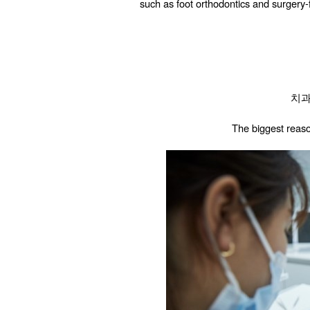
such as foot orthodontics and surgery-f
치과
The biggest reason