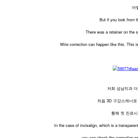
어
​But if you look from 
There was a retainer on the si
Wire correction can happen like this. This is
저희 성남치과 
처음 3D 구강스캐너로
통해 첫 진료시
​In the case of invisalign, which is a transpa
you can check the correction pro