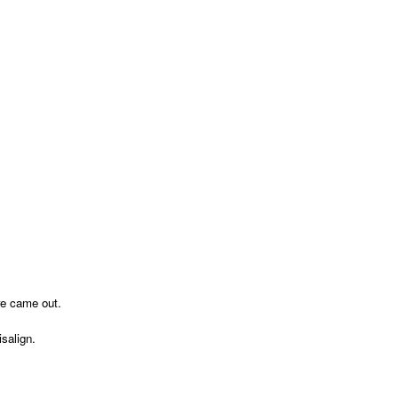
re came out.
salign.