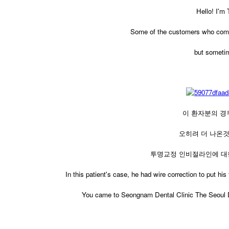
Hello! I'm
Some of the customers who come t
but sometim
이 환자분의 경
오히려 더 나온
투명교정 인비절라인에 대
​In this patient's case, he had wire correction to put 
You came to Seongnam Dental Clinic The Seoul De