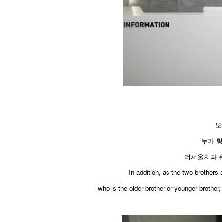
또
누가 
더서울치과 유
​In addition, as the two brother
who is the older brother or younger brothe