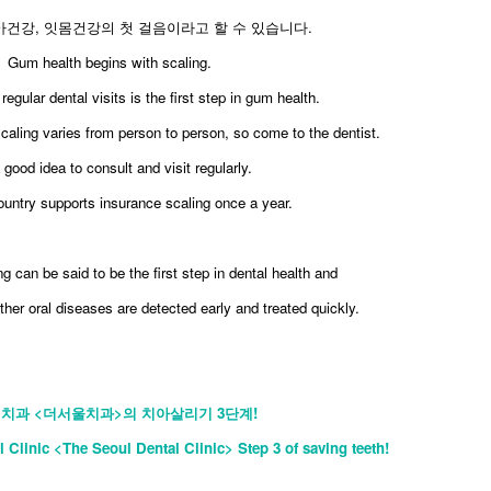
건강, 잇몸건강의 첫 걸음이라고 할 수 있습니다.
​Gum health begins with scaling.
regular dental visits is the first step in gum health.
scaling varies from person to person, so come to the dentist.
a good idea to consult and visit regularly.
ountry supports insurance scaling once a year.
ng can be said to be the first step in dental health and
her oral diseases are detected early and treated quickly.
치과 <더서울치과>의 치아살리기 3단계!
l Clinic <The Seoul Dental Clinic> Step 3 of saving teeth!