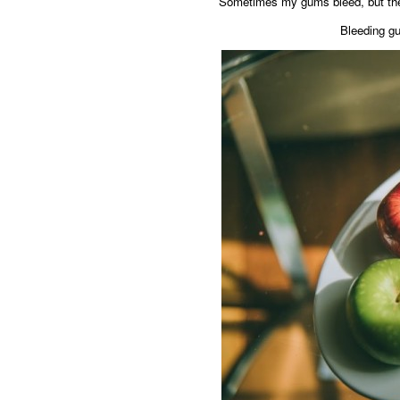
Sometimes my gums bleed, but there
Bleeding gu