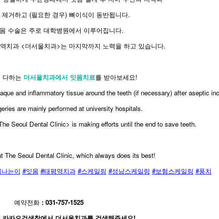
 제거하고 (필요한 경우) 뼈이식이 동반됩니다.
몸 수술은 주로 대학병원에서 이루어집니다.
역치과 <더서울치과>는 마지막까지 노력을 하고 있습니다.
을 다하는
더서울치과에서 잇몸치료
를 받아보세요!
aque and inflammatory tissue around the teeth (if necessary) after aseptic inc
ries are mainly performed at university hospitals.
he Seoul Dental Clinic> is making efforts until the end to save teeth.
t The Seoul Dental Clinic, which always does its best!
피나는이
#잇몸
#태평역치과
#스케일링
#성남스케일링
#보험스케일링
#풍치
예약전화
: 031-757-1525
 : 카카오검색창에서 더서울치과를 검색해주세요!