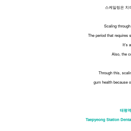
스케일링은 치아
Scaling through 
The period that requires 
It's 
Also, the c
Through this, scali
gum health because ot
태평역
​Taepyeong Station Denta