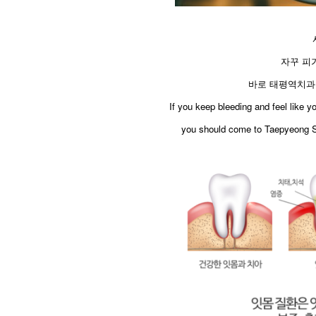
자꾸 피
바로 태평역치과
​If you keep bleeding and feel like
you should come to Taepyeong St