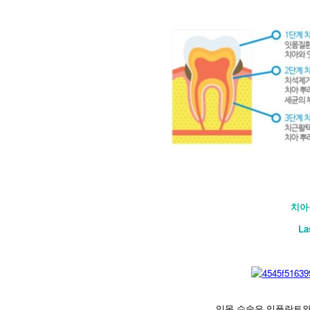
치아
​L
잇몸 수술은 임플란트와