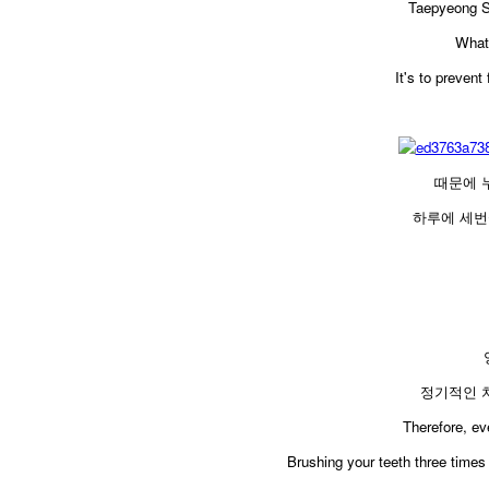
Taepyeong St
What 
It's to prevent
때문에 
하루에 세번
정기적인 
​Therefore, ev
Brushing your teeth three times 