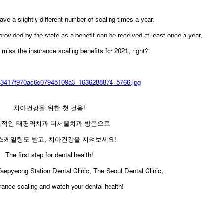
e a slightly different number of scaling times a year.
provided by the state as a benefit can be received at least once a year,
miss the insurance scaling benefits for 2021, right?
치아건강을 위한 첫 걸음!
기적인 태평역치과 더서울치과 방문으로
스케일링도 받고, 치아건강을 지켜보세요!
​The first step for dental health!
 Taepyeong Station Dental Clinic, The Seoul Dental Clinic,
rance scaling and watch your dental health!