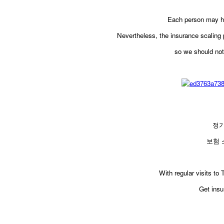
Each person may hav
Nevertheless, the insurance scaling 
so we should not 
정
보험 
With regular visits to
Get insu