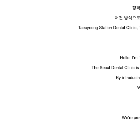
정확
어떤 방식으로
Taepyeong Station Dental Clinic, T
Hello, I'm
The Seoul Dental Clinic is a
By introducin
W
We're pro