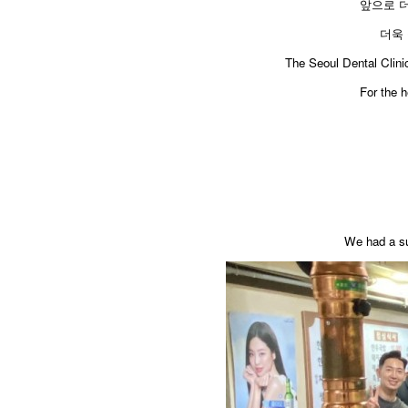
앞으로 
더욱
​The Seoul Dental Clini
For the h
We had a su