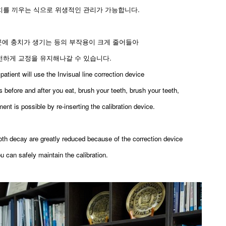
치를 끼우는 식으로 위생적인 관리가 가능합니다.
에 충치가 생기는 등의 부작용이 크게 줄어들아
전하게 교정을 유지해나갈 수 있습니다.
patient will use the Invisual line correction device
before and after you eat, brush your teeth, brush your teeth,
t is possible by re-inserting the calibration device.
oth decay are greatly reduced because of the correction device
u can safely maintain the calibration.