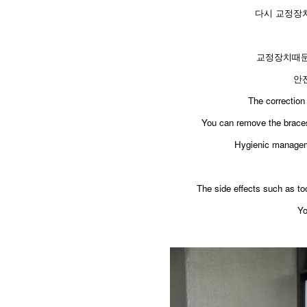
다시 교정장
교정장치때문
안
The correction 
You can remove the braces 
Hygienic managemen
The side effects such as to
Yo