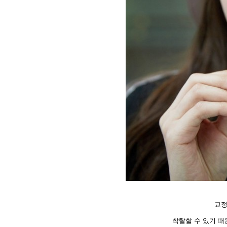
교정
착탈할 수 있기 때