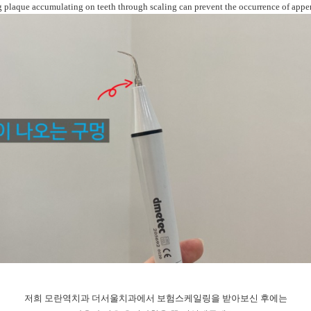
plaque accumulating on teeth through scaling can prevent the occurrence of appen
저희 모란역치과 더서울치과에서 보험스케일링을 받아보신 후에는