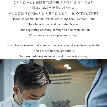
정기적인 구강검진을 한다고 하면, 치과에서 뭘 해야 하는지
궁금해 하시는 분들이 계신데요.
구강질환을 예방하는, 가장 기본적인 방법이 바로 '스케일링'입니다.
Hello! I'm Moran Station Dental Clinic, The Seoul Dental Clinic.
The winter is over and the spring is clear.
At the beginning of spring, through an oral examination
Why don't you start a pleasant spring?
If you have a regular oral examination, what should you do at the dentist
There are people who are curious.
The most basic way to prevent oral diseases is 'scaling'.