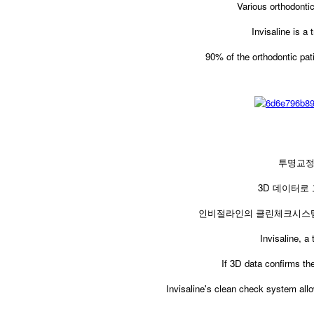
Various orthodontic
Invisaline is a 
90% of the orthodontic pat
투명교정
3D 데이터로
인비절라인의 클린체크시스템
Invisaline, a
If 3D data confirms the
Invisaline's clean check system allow