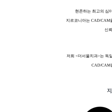
현존하는 최고의 심미
지르코니아는 CAD/CA
신뢰
저희 <더서울치과>는 독일산 
CAD/CA