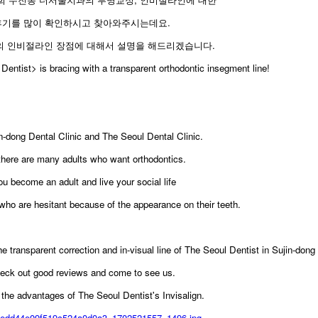
후기를 많이 확인하시고 찾아와주시는데요.
 인비절라인 장점에 대해서 설명을 해드리겠습니다.
Dentist> is bracing with a transparent orthodontic insegment line!
in-dong Dental Clinic and The Seoul Dental Clinic.
there are many adults who want orthodontics.
 become an adult and live your social life
ho are hesitant because of the appearance on their teeth.
he transparent correction and in-visual line of The Seoul Dentist in Sujin-dong
eck out good reviews and come to see us.
 the advantages of The Seoul Dentist's Invisalign.