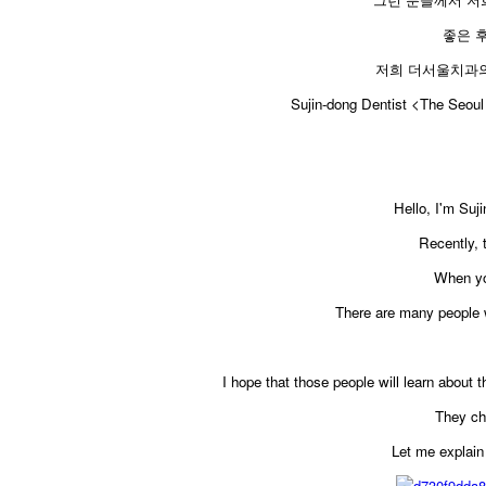
좋은 
저희 더서울치과의
Sujin-dong Dentist <The Seoul 
Hello, I'm Suj
Recently, 
When you
There are many people w
I hope that those people will learn about t
They ch
Let me explain