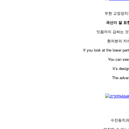
우현 교정장치
곡선이 잘 표
잇몸까지 감싸는 것
환자분의 치
If you look at the lower par
You can see 
It's desi
The advant
수진동치과