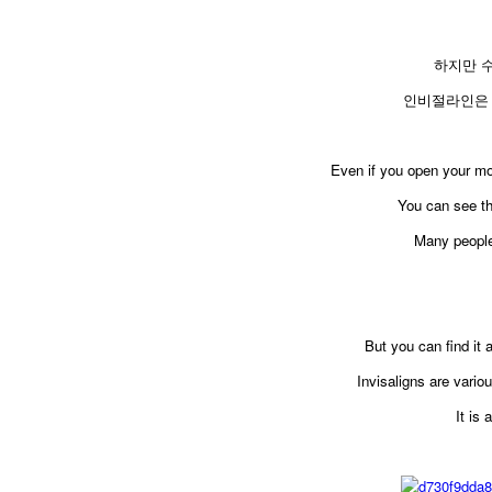
하지만 
인비절라인은 
Even if you open your mou
You can see tha
Many people 
But you can find it 
Invisaligns are vario
It is