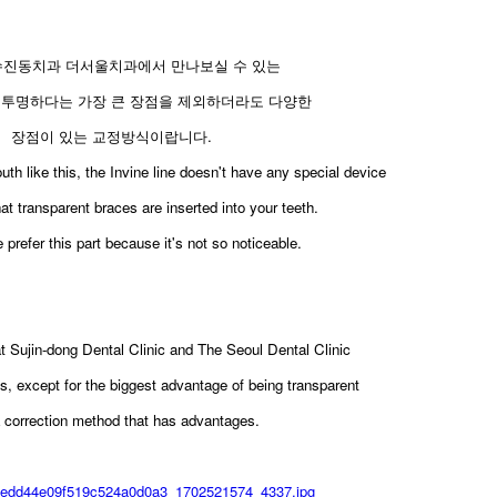
수진동치과 더서울치과에서 만나보실 수 있는
투명하다는 가장 큰 장점을 제외하더라도 다양한
장점이 있는 교정방식이랍니다.
th like this, the Invine line doesn't have any special device
t transparent braces are inserted into your teeth.
prefer this part because it's not so noticeable.
at Sujin-dong Dental Clinic and The Seoul Dental Clinic
us, except for the biggest advantage of being transparent
 a correction method that has advantages.